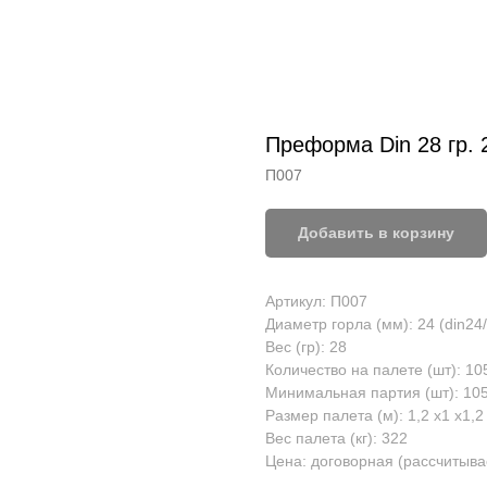
Преформа Din 28 гр. 
П007
Добавить в корзину
Артикул: П007
Диаметр горла (мм): 24 (din24
Вес (гр): 28
Количество на палете (шт): 10
Минимальная партия (шт): 10
Размер палета (м): 1,2 x1 x1,2
Вес палета (кг): 322
Цена: договорная (рассчитыва