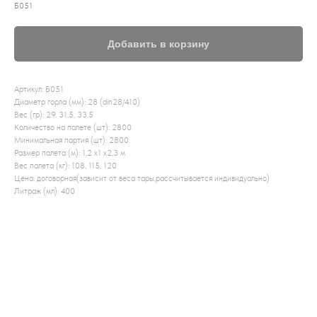
Б051
Добавить в корзину
Артикул: Б051
Диаметр горла (мм): 28 (din28/410)
Вес (гр): 29, 31.5, 33.5
Количество на палете (шт): 2800
Минимальная партия (шт): 2800
Размер палета (м): 1,2 x1 x2,3 м
Вес палета (кг): 108, 115, 120
Цена: договорная(зависит от веса тары,рассчитывается индивидуально)
Литраж (мл): 400