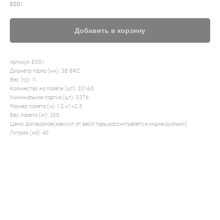
Б001
Добавить в корзину
Артикул: Б001
Диаметр горла (мм): 38 BRC
Вес (гр): 11
Количество на палете (шт): 20160
Минимальная партия (шт): 5376
Размер палета (м): 1,2 x1 x2,3
Вес палета (кг): 250
Цена: договорная(зависит от веса тары,рассчитывается индивидуально)
Литраж (мл): 40