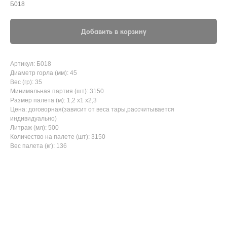
Б018
Добавить в корзину
Артикул: Б018
Диаметр горла (мм): 45
Вес (гр): 35
Минимальная партия (шт): 3150
Размер палета (м): 1,2 x1 x2,3
Цена: договорная(зависит от веса тары,рассчитывается
индивидуально)
Литраж (мл): 500
Количество на палете (шт): 3150
Вес палета (кг): 136